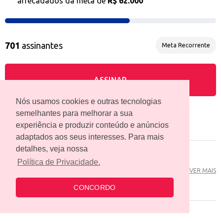
arrecadados da meta de
R$ 62.000
701
assinantes
Meta Recorrente
ASSINAR
Nós usamos cookies e outras tecnologias
semelhantes para melhorar a sua
share
COMPARTILHAR
experiência e produzir conteúdo e anúncios
adaptados aos seus interesses. Para mais
detalhes, veja nossa
Centro de Acolhida e Cultura
Política de Privacidade.
C...
VER MAIS
7 criada(s)
CONCORDO